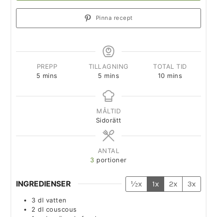
Pinna recept
PREPP
TILLAGNING
TOTAL TID
5
mins
5
mins
10
mins
MÅLTID
Sidorätt
ANTAL
3
portioner
INGREDIENSER
½x
1x
2x
3x
3
dl
vatten
2
dl
couscous