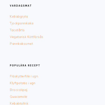
VARDAGSMAT
Kebabgryta
Tjockpannkaka
Tacotårta
Vegetarisk Köttfärsås
Pannkakssmet
POPULÄRA RECEPT
Fläskytterfilè i ugn
Klyftpotatis i ugn
Broccolipaj
Guacamole
Kebabtallrik