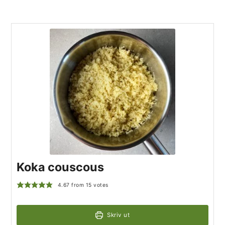
Koka couscous
4.67
from
15
votes
Skriv ut