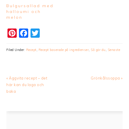
Bulgursallad med
halloumi och
melon
Pinterest
Facebook
Twitter
Filed Under:
Recept
,
Recept baserade på ingredienser
,
Så gör du
,
Senaste
Previous
Next
« Äggvita recept – det
Grönkålssoppa »
Post:
Post:
här kan du laga och
baka