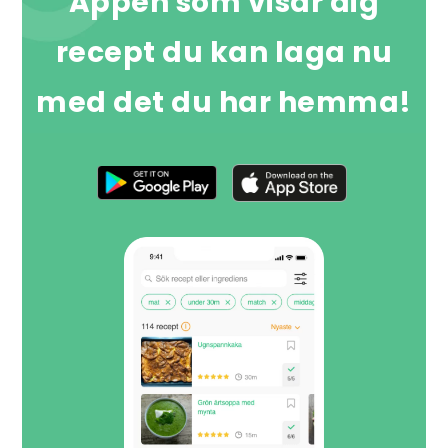
Appen som visar dig
recept du kan laga nu
med det du har hemma!