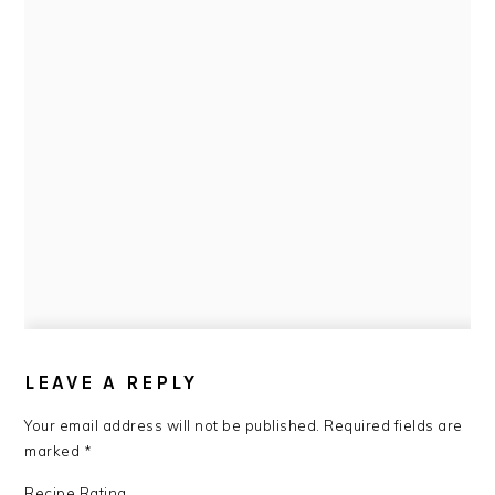
READER
INTERACTIONS
LEAVE A REPLY
Your email address will not be published.
Required fields are
marked
*
Recipe Rating