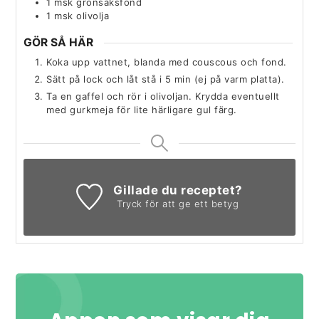
1
msk
grönsaksfond
1
msk
olivolja
GÖR SÅ HÄR
Koka upp vattnet, blanda med couscous och fond.
Sätt på lock och låt stå i 5 min (ej på varm platta).
Ta en gaffel och rör i olivoljan. Krydda eventuellt
med gurkmeja för lite härligare gul färg.
Gillade du receptet?
Tryck för att ge ett betyg