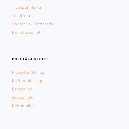
Tjockpannkaka
Tacotårta
Vegetarisk Köttfärsås
Pannkakssmet
POPULÄRA RECEPT
Fläskytterfilè i ugn
Klyftpotatis i ugn
Broccolipaj
Guacamole
Kebabtallrik