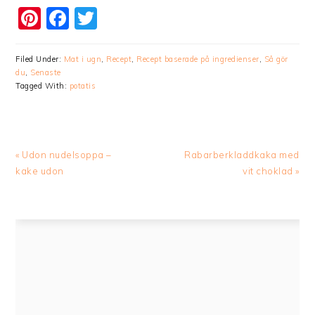
Pinterest
Facebook
Twitter
Filed Under:
Mat i ugn
,
Recept
,
Recept baserade på ingredienser
,
Så gör
du
,
Senaste
Tagged With:
potatis
Previous
Next
« Udon nudelsoppa –
Rabarberkladdkaka med
Post:
Post:
kake udon
vit choklad »