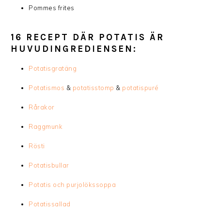
Pommes frites
16 RECEPT DÄR POTATIS ÄR
HUVUDINGREDIENSEN:
Potatisgratäng
Potatismos
&
potatisstomp
&
potatispuré
Rårakor
Raggmunk
Rösti
Potatisbullar
Potatis och purjolökssoppa
Potatissallad