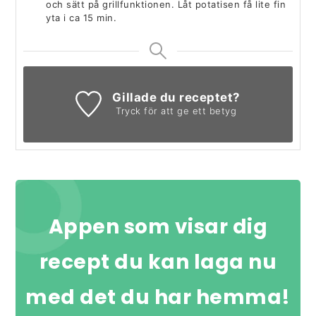
och sätt på grillfunktionen. Låt potatisen få lite fin
yta i ca 15 min.
Gillade du receptet?
Tryck för att ge ett betyg
Appen som visar dig
recept du kan laga nu
med det du har hemma!