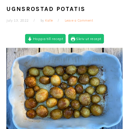
UGNSROSTAD POTATIS
July 13, 2022
by
Kalle
Leave a Comment
Hoppa till recept
Skriv ut recept