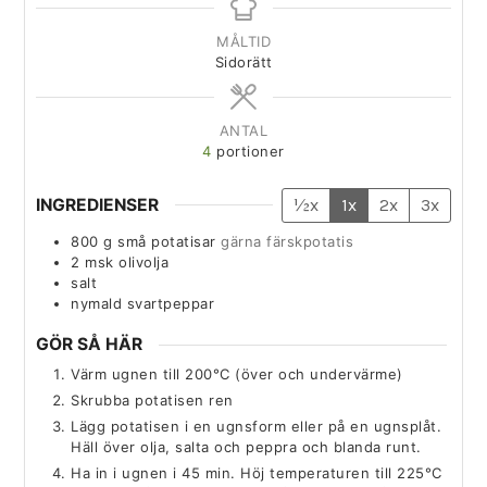
MÅLTID
Sidorätt
ANTAL
4
portioner
INGREDIENSER
½x
1x
2x
3x
800
g
små potatisar
gärna färskpotatis
2
msk
olivolja
salt
nymald svartpeppar
GÖR SÅ HÄR
Värm ugnen till 200°C (över och undervärme)
Skrubba potatisen ren
Lägg potatisen i en ugnsform eller på en ugnsplåt.
Häll över olja, salta och peppra och blanda runt.
Ha in i ugnen i 45 min. Höj temperaturen till 225°C