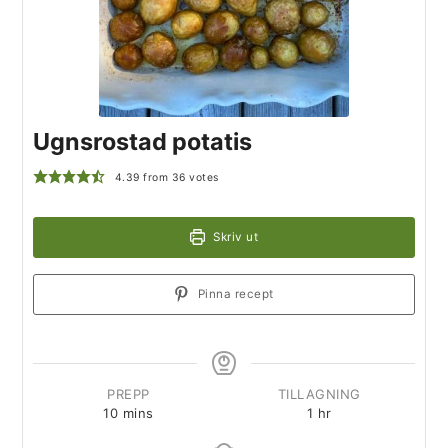
Ugnsrostad potatis
4.39
from
36
votes
Skriv ut
Pinna recept
PREPP
TILLAGNING
10
mins
1
hr