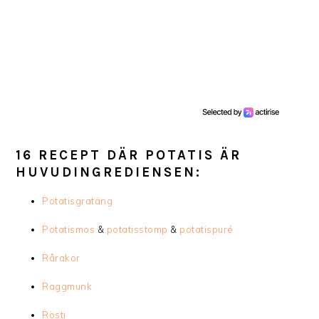
16 RECEPT DÄR POTATIS ÄR
HUVUDINGREDIENSEN:
Potatisgratäng
Potatismos
&
potatisstomp
&
potatispuré
Rårakor
Raggmunk
Rösti