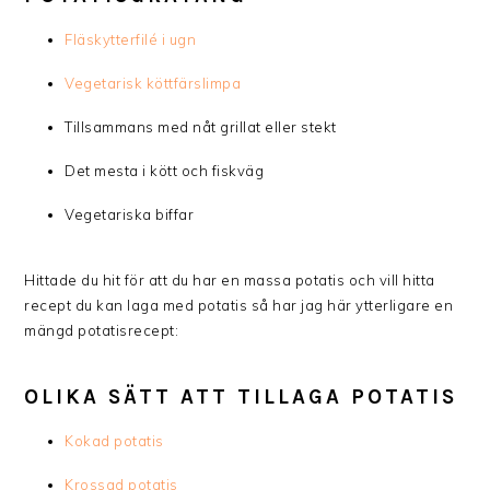
Fläskytterfilé i ugn
Vegetarisk köttfärslimpa
Tillsammans med nåt grillat eller stekt
Det mesta i kött och fiskväg
Vegetariska biffar
Hittade du hit för att du har en massa potatis och vill hitta
recept du kan laga med potatis så har jag här ytterligare en
mängd potatisrecept:
OLIKA SÄTT ATT TILLAGA POTATIS
Kokad potatis
Krossad potatis