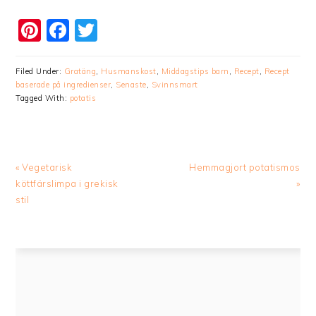
Pinterest
Facebook
Twitter
Filed Under:
Gratäng
,
Husmanskost
,
Middagstips barn
,
Recept
,
Recept
baserade på ingredienser
,
Senaste
,
Svinnsmart
Tagged With:
potatis
Previous
Next
« Vegetarisk
Hemmagjort potatismos
Post:
Post:
köttfärslimpa i grekisk
»
stil