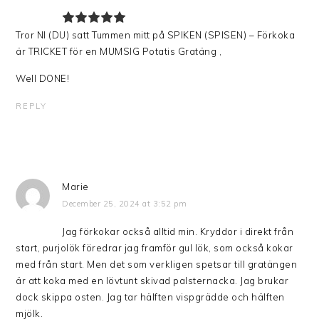
Tror NI (DU) satt Tummen mitt på SPIKEN (SPISEN) – Förkoka
är TRICKET för en MUMSIG Potatis Gratäng ,
Well DONE!
REPLY
Marie
December 25, 2024 at 3:52 pm
Jag förkokar också alltid min. Kryddor i direkt från
start, purjolök föredrar jag framför gul lök, som också kokar
med från start. Men det som verkligen spetsar till gratängen
är att koka med en lövtunt skivad palsternacka. Jag brukar
dock skippa osten. Jag tar hälften vispgrädde och hälften
mjölk.