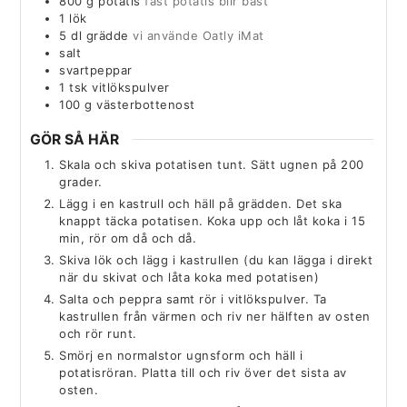
800
g
potatis
fast potatis blir bäst
1
lök
5
dl
grädde
vi använde Oatly iMat
salt
svartpeppar
1
tsk
vitlökspulver
100
g
västerbottenost
GÖR SÅ HÄR
Skala och skiva potatisen tunt. Sätt ugnen på 200
grader.
Lägg i en kastrull och häll på grädden. Det ska
knappt täcka potatisen. Koka upp och låt koka i 15
min, rör om då och då.
Skiva lök och lägg i kastrullen (du kan lägga i direkt
när du skivat och låta koka med potatisen)
Salta och peppra samt rör i vitlökspulver. Ta
kastrullen från värmen och riv ner hälften av osten
och rör runt.
Smörj en normalstor ugnsform och häll i
potatisröran. Platta till och riv över det sista av
osten.