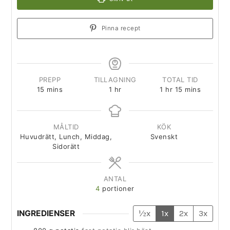
Pinna recept
PREPP
TILLAGNING
TOTAL TID
15
mins
1
hr
1
hr
15
mins
MÅLTID
KÖK
Huvudrätt, Lunch, Middag,
Svenskt
Sidorätt
ANTAL
4
portioner
INGREDIENSER
½x
1x
2x
3x