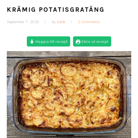
KRÄMIG POTATISGRATÄNG
September 7, 2020
by
Kalle
2 Comments
Hoppa till recept
Skriv ut recept