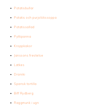
Potatisbullar
Potatis och purjolökssoppa
Potatissallad
Pyttipanna
Kroppkakor
Janssons frestelse
Latkes
Draniki
Spansk tortilla
Biff Rydberg
Raggmunk i ugn