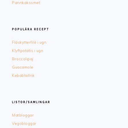
Pannkakssmet
POPULÄRA RECEPT
Fläskytterfilè i ugn
Klyftpotatis i ugn
Broccolipaj
Guacamole
Kebabtallrik
LISTOR/SAMLINGAR
Matbloggar
Vegobloggar