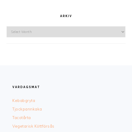
ARKIV
Arkiv
FOOTER
VARDAGSMAT
Kebabgryta
Tjockpannkaka
Tacotårta
Vegetarisk Köttfärsås