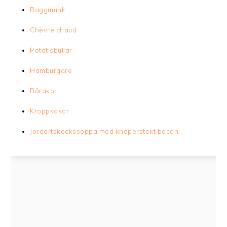
Raggmunk
Chèvre chaud
Potatisbullar
Hamburgare
Rårakor
Kroppkakor
Jordärtskockssoppa med knaperstekt bacon