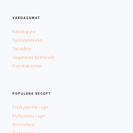
FOOTER
VARDAGSMAT
Kebabgryta
Tjockpannkaka
Tacotårta
Vegetarisk Köttfärsås
Pannkakssmet
POPULÄRA RECEPT
Fläskytterfilè i ugn
Klyftpotatis i ugn
Broccolipaj