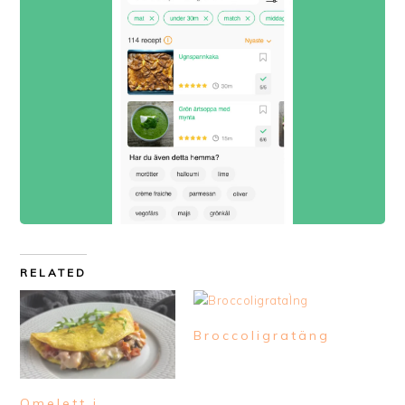
RELATED
Broccoligratäng
Omelett i