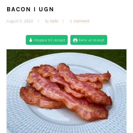
BACON I UGN
August 5, 2022
by
Kalle
1 Comment
Hoppa till recept
Skriv ut recept