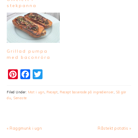
stekpanna
Grillad pumpa
med baconröra
Pinterest
Facebook
Twitter
Filed Under:
Mat i ugn
,
Recept
,
Recept baserade på ingredienser
,
Så gör
du
,
Senaste
Previous
Next
« Raggmunk i ugn
Råstekt potatis »
Post:
Post: