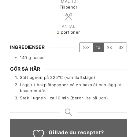
MÅLTID
Tillbehör
ANTAL
2
portioner
INGREDIENSER
½x
1x
2x
3x
140
g
bacon
GÖR SÅ HÄR
Sätt ugnen på 225°C (varmluftsläge).
Lägg ut bakplåtspapper på en bakplåt och lägg ut
baconen där.
Stek i ugnen i ca 10 min (beror lite på ugn).
Gillade du receptet?