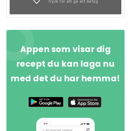
Tryck för att ge ett betyg
Appen som visar dig
recept du kan laga nu
med det du har hemma!