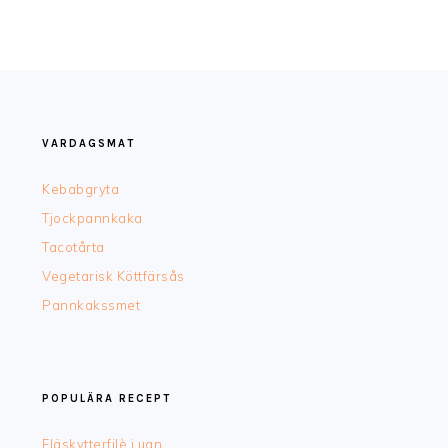
FOOTER
VARDAGSMAT
Kebabgryta
Tjockpannkaka
Tacotårta
Vegetarisk Köttfärsås
Pannkakssmet
POPULÄRA RECEPT
Fläskytterfilè i ugn