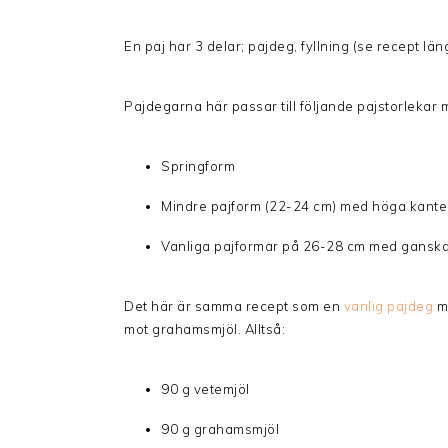
En paj har 3 delar; pajdeg, fyllning (se recept lä
Pajdegarna här passar till följande pajstorlekar
Springform
Mindre pajform (22-24 cm) med höga kante
Vanliga pajformar på 26-28 cm med ganska
Det här är samma recept som en
vanlig pajdeg
me
mot grahamsmjöl. Alltså:
90 g vetemjöl
90 g grahamsmjöl