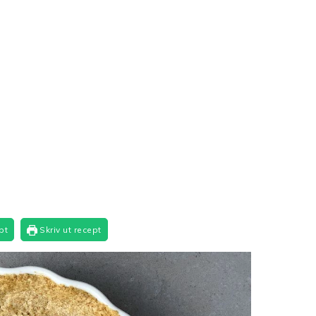
J
pt
Skriv ut recept