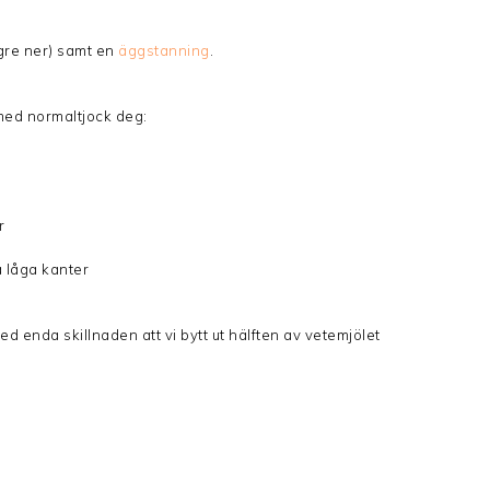
ngre ner) samt en
äggstanning
.
 med normaltjock deg:
r
 låga kanter
d enda skillnaden att vi bytt ut hälften av vetemjölet