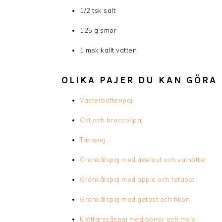
1/2 tsk salt
125 g smör
1 msk kallt vatten
OLIKA PAJER DU KAN GÖRA
Västerbottenpaj
Ost och broccolipaj
Tacopaj
Grönkålspaj med ädelost och valnötter
Grönkålspaj med äpple och fetaost
Grönkålspaj med getost och fikon
Köttfärssåspaj med bönor och majs