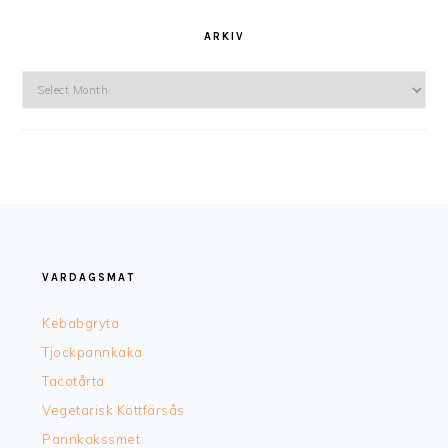
ARKIV
Arkiv
FOOTER
VARDAGSMAT
Kebabgryta
Tjockpannkaka
Tacotårta
Vegetarisk Köttfärsås
Pannkakssmet