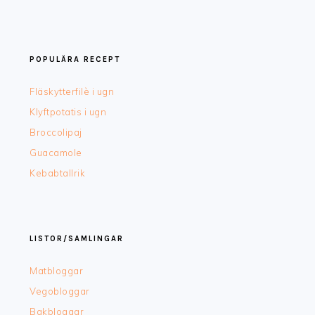
POPULÄRA RECEPT
Fläskytterfilè i ugn
Klyftpotatis i ugn
Broccolipaj
Guacamole
Kebabtallrik
LISTOR/SAMLINGAR
Matbloggar
Vegobloggar
Bakbloggar