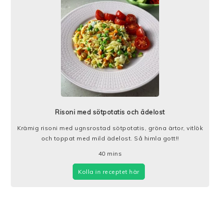
Risoni med sötpotatis och ädelost
Krämig risoni med ugnsrostad sötpotatis, gröna ärtor, vitlök
och toppat med mild ädelost. Så himla gott!!
40
mins
Kolla in receptet här