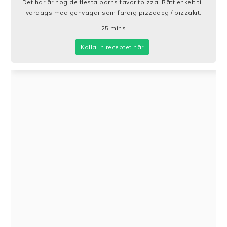
Det här är nog de flesta barns favoritpizza! Rätt enkelt till
vardags med genvägar som färdig pizzadeg / pizzakit.
25
mins
Kolla in receptet här