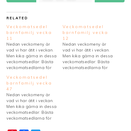
RELATED
Veckomatsedel
Veckomatsedel
barnfamilj vecka
barnfamilj vecka
11
12
Nedan veckomeny är
Nedan veckomeny är
vad vi har ätit i veckan.
vad vi har ätit i veckan.
Men kika gärna in dessa
Men kika gärna in dessa
veckomatsedlar: Bästa
veckomatsedlar: Bästa
veckomatsedlarna för
veckomatsedlarna för
barnfamiljer Bästa
barnfamiljer Bästa
Veckomatsedel
veckomatsedlar
veckomatsedlar
barnfamilj vecka
husmanskost Vill du ha
husmanskost Vill du ha
47
en egen mall för din
en egen mall för din
Nedan veckomeny är
veckoplanering så kolla
veckoplanering så kolla
vad vi har ätit i veckan.
in dessa snygga mallar
in dessa snygga mallar
Men kika gärna in dessa
för veckomatsedel du
för veckomatsedel du
veckomatsedlar: Bästa
kan skriva ut.
kan skriva ut.
veckomatsedlarna för
Veckomeny barn i vecka
Veckomeny barn i vecka
barnfamiljer Bästa
11 Måndag: Tisdag: …
12 Måndag: Råstekt
veckomatsedlar