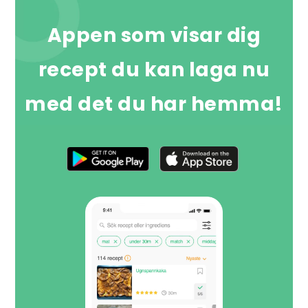
Appen som visar dig
recept du kan laga nu
med det du har hemma!