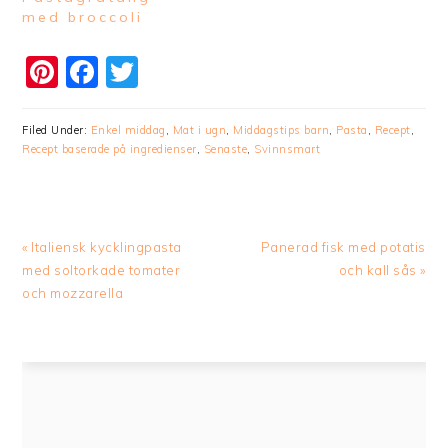
med broccoli
Pinterest
Facebook
Twitter
Filed Under:
Enkel middag
,
Mat i ugn
,
Middagstips barn
,
Pasta
,
Recept
,
Recept baserade på ingredienser
,
Senaste
,
Svinnsmart
Previous
Next
« Italiensk kycklingpasta
Panerad fisk med potatis
Post:
Post:
med soltorkade tomater
och kall sås »
och mozzarella