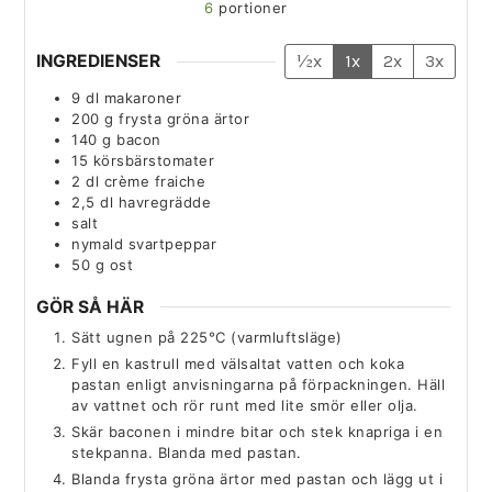
6
portioner
INGREDIENSER
½x
1x
2x
3x
9
dl
makaroner
200
g
frysta gröna ärtor
140
g
bacon
15
körsbärstomater
2
dl
crème fraiche
2,5
dl
havregrädde
salt
nymald svartpeppar
50
g
ost
GÖR SÅ HÄR
Sätt ugnen på 225°C (varmluftsläge)
Fyll en kastrull med välsaltat vatten och koka
pastan enligt anvisningarna på förpackningen. Häll
av vattnet och rör runt med lite smör eller olja.
Skär baconen i mindre bitar och stek knapriga i en
stekpanna. Blanda med pastan.
Blanda frysta gröna ärtor med pastan och lägg ut i