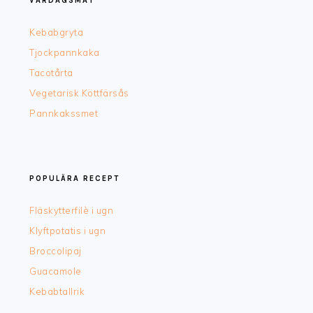
VARDAGSMAT
Kebabgryta
Tjockpannkaka
Tacotårta
Vegetarisk Köttfärsås
Pannkakssmet
POPULÄRA RECEPT
Fläskytterfilè i ugn
Klyftpotatis i ugn
Broccolipaj
Guacamole
Kebabtallrik