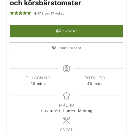
och körsbärstomater
4.77
from
17
votes
Skriv ut
Pinna recept
TILLAGNING
TOTAL TID
45
mins
45
mins
MÅLTID
Huvudrätt, Lunch, Middag
ANTAL