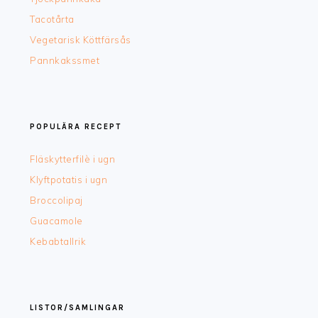
Tacotårta
Vegetarisk Köttfärsås
Pannkakssmet
POPULÄRA RECEPT
Fläskytterfilè i ugn
Klyftpotatis i ugn
Broccolipaj
Guacamole
Kebabtallrik
LISTOR/SAMLINGAR