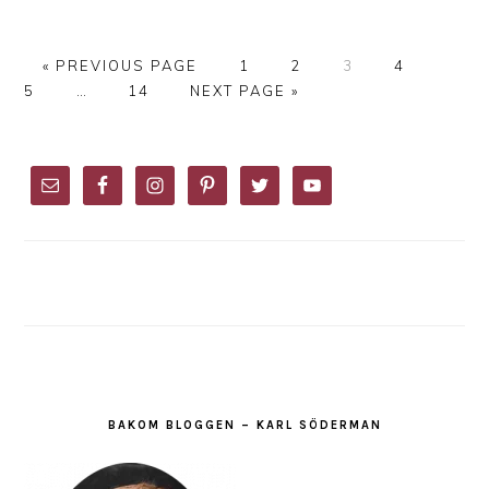
GO
PAGE
PAGE
PAGE
PAGE
PAGE
«
PREVIOUS PAGE
1
2
3
4
TO
Interim
PAGE
GO
5
…
14
NEXT PAGE »
pages
TO
omitted
PRIMARY
SIDEBAR
BAKOM BLOGGEN – KARL SÖDERMAN