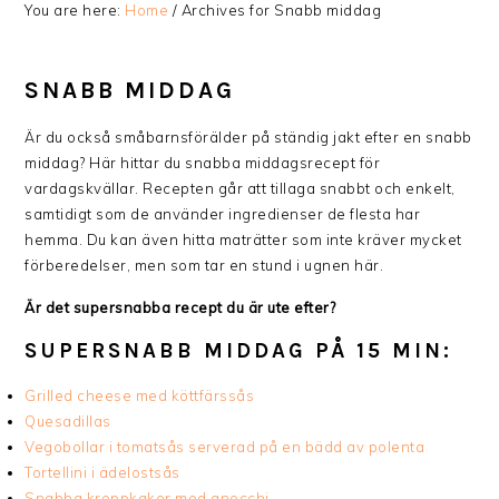
You are here:
Home
/
Archives for Snabb middag
SNABB MIDDAG
Är du också småbarnsförälder på ständig jakt efter en snabb
middag? Här hittar du snabba middagsrecept för
vardagskvällar. Recepten går att tillaga snabbt och enkelt,
samtidigt som de använder ingredienser de flesta har
hemma. Du kan även hitta maträtter som inte kräver mycket
förberedelser, men som tar en stund i ugnen här.
Är det supersnabba recept du är ute efter?
SUPERSNABB MIDDAG PÅ 15 MIN:
Grilled cheese med köttfärssås
Quesadillas
Vegobollar i tomatsås serverad på en bädd av polenta
Tortellini i ädelostsås
Snabba kroppkakor med gnocchi