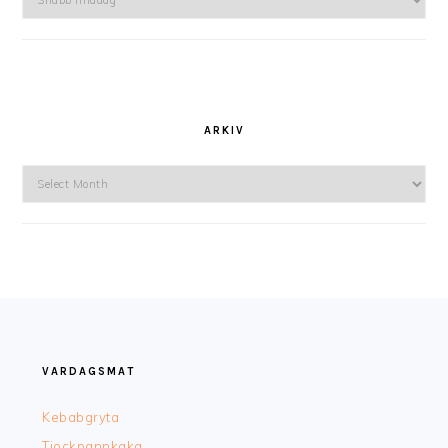
ARKIV
Arkiv
FOOTER
VARDAGSMAT
Kebabgryta
Tjockpannkaka